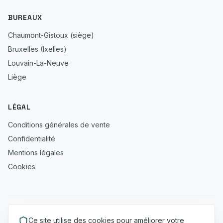
BUREAUX
Chaumont-Gistoux (siège)
Bruxelles (Ixelles)
Louvain-La-Neuve
Liège
LÉGAL
Conditions générales de vente
Confidentialité
Mentions légales
Cookies
Les informations publiées sur ce site (méthodes, formats
Ce site utilise des cookies pour améliorer votre
d'intervention, ordres de grandeur de résultats) sont tenues à jour